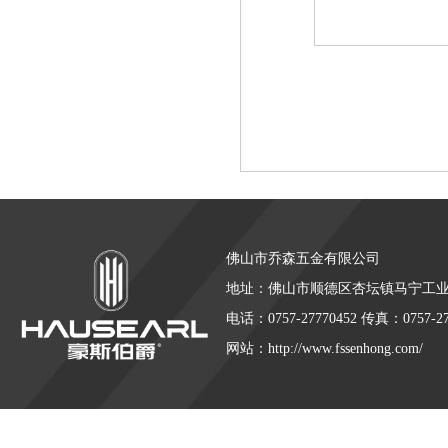
佛山市乔森五金有限公司
地址：佛山市顺德区杏坛镇马宁工
电话：0757-27770452 传真：0757-27
网站：http://www.fssenhong.com/
仿石漆
花岗岩漆
水漆招商代理
大理石漆
艺术漆招商代理
广
友情连接:
|
|
|
|
|