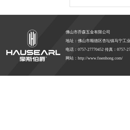
佛山市乔森五金有限公司
地址：佛山市顺德区杏坛镇马宁工
电话：0757-27770452 传真：0757-27
网站：http://www.fssenhong.com/
仿石漆
花岗岩漆
水漆招商代理
大理石漆
艺术漆招商代理
广
友情连接:
|
|
|
|
|
涂料十大品牌
进口艺术漆
艺术漆加盟代理
艺术涂料加盟代理
进口涂
|
|
|
|
急灯具
拿斯特智能疏散
敏华应急灯
应急照明控制器
智能疏散指示系
|
|
|
|
离子艺术涂料
净尚家政
|